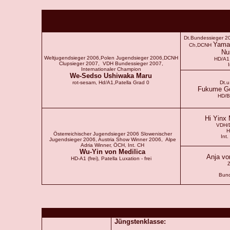
Dt.Bundessieger 2
Yamat
Ch,DCNH
Nu
Weltjugendsieger 2006,Polen Jugendsieger 2006,DCNH
HD/A1,
Clupsieger 2007, VDH Bundessieger 2007,
Internationaler Champion
We-Sedso Ushiwaka Maru
rot-sesam, Hd/A1,Patella Grad 0
Dt.
Fukume Go
HD/B
Hi Yin
VDH/
H
Österreichischer Jugendsieger 2006 Slowenischer
Int
Jugendsieger 2006, Austria Show Winner 2006, Alpe
Adria Winner, ÖCH, Int. CH
Wu-Yin von Medilica
Anja vo
HD-A1 (frei), Patella Luxation - frei
Bund
Jüngstenklasse: