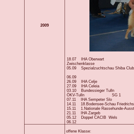
2009
18.07 IHA Oberwa
Zwischenklasse
0
5.09 Spezialzuchtschau Shiba Club 
V2,res.Anw.DT.CH.V
06.09 SG 1 
26.09 IHA Celje V1,CAC Sl
27.09 IHA Celeia V1,CAC S
03.10 Bundessieger Tulln
ÖKV-Tulln SG 1 Ri
07.11 IHA Sempeter Slo V
14.11 18.Bodensee-Schau Friedrich
15.11 1.Nationale Rassehunde-Ausstel
21.11 IHA Zargeb Vrlo
05.12 Doppel CACIB We
06.12 SG 1 Ri: 
offene Klasse: