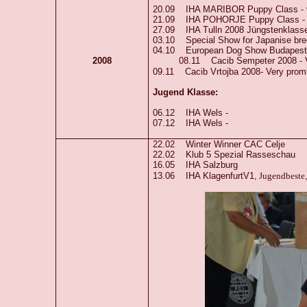
20.09 IHA MARIBOR Puppy Class
21.09 IHA POHORJE Puppy Cla
27.09
IHA Tulln 2008 Jüngstenkl
03.10 Special Show for Japanise bre
04.10 European Dog Show Budape
2008
08.11 Cacib Sempeter 2008 -
09.11 Cacib Vrtojba 2008- Very pr
J
ugend Klasse:
06.12 IHA Wels - V
07.12 IHA Wels - V
22.02 Winter Winner CAC C
22.02 Klub 5 Spezial Rasses
16.05 IHA Salzburg 
13.06 IHA KlagenfurtV1,
Jugendbeste