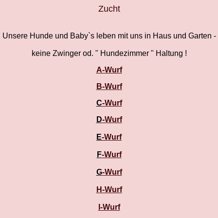
Zucht
Unsere Hunde und Baby`s leben mit uns in Haus und Garten -
keine Zwinger od. " Hundezimmer " Haltung !
A-Wurf
B
-Wurf
C
-Wurf
D
-Wurf
E
-Wurf
F
-Wurf
G
-Wurf
H-Wurf
I-Wurf